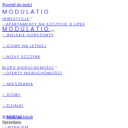
Przejdź do treści
M
O
D
U
L
A
T
I
O
INWESTYCJE
MODULATIO
2026
AUGUST
BIURO NIERUCHOMOŚCI
Wróć do lokali
Sprzedany