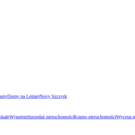
onty
Domy na Letniej
Novy Szczyrk
okale
Wynajem
Sprzedaż nieruchomości
Kupno nieruchomości
Wycena n