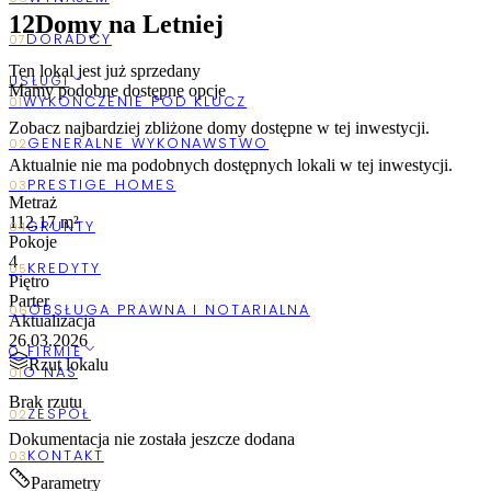
12
Domy na Letniej
Ten lokal jest już sprzedany
USŁUGI
Mamy podobne dostępne opcje
Zobacz najbardziej zbliżone
domy
dostępne w tej inwestycji.
Aktualnie nie ma podobnych dostępnych lokali w tej inwestycji.
Metraż
112,17 m²
Pokoje
4
Piętro
Parter
Aktualizacja
26.03.2026
O FIRMIE
Rzut lokalu
Brak rzutu
Dokumentacja nie została jeszcze dodana
Parametry