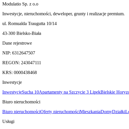
Modulatio Sp. z o.o
Inwestycje, nieruchomości, deweloper, grunty i realizacje premium.
ul. Romualda Traugutta 10/14
43-300 Bielsko-Biała
Dane rejestrowe
NIP:
6312647507
REGON:
243047111
KRS:
0000438468
Inwestycje
Inwestycje
Sucha 10
Apartamenty na Szczycie 3 Lipek
Bielskie Horyz
Biuro nieruchomości
Biuro nieruchomości
Oferty nieruchomości
Mieszkania
Domy
Działki
L
Usługi