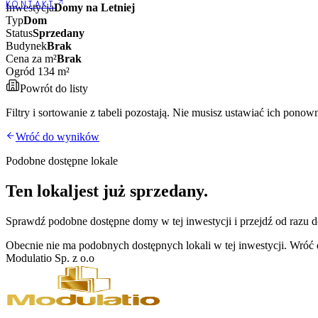
KONTAKT
Inwestycja
Domy na Letniej
Typ
Dom
Status
Sprzedany
Budynek
Brak
Cena za m²
Brak
Ogród 134 m²
Powrót do listy
Filtry i sortowanie z tabeli pozostają. Nie musisz ustawiać ich ponown
Wróć do wyników
Podobne dostępne lokale
Ten lokal
jest już sprzedany.
Sprawdź podobne dostępne
domy
w tej inwestycji i przejdź od razu 
Obecnie nie ma podobnych dostępnych lokali w tej inwestycji. Wróć d
Modulatio Sp. z o.o