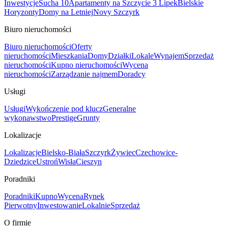
Inwestycje
Sucha 10
Apartamenty na Szczycie 3 Lipek
Bielskie
Horyzonty
Domy na Letniej
Novy Szczyrk
Biuro nieruchomości
Biuro nieruchomości
Oferty
nieruchomości
Mieszkania
Domy
Działki
Lokale
Wynajem
Sprzedaż
nieruchomości
Kupno nieruchomości
Wycena
nieruchomości
Zarządzanie najmem
Doradcy
Usługi
Usługi
Wykończenie pod klucz
Generalne
wykonawstwo
Prestige
Grunty
Lokalizacje
Lokalizacje
Bielsko-Biała
Szczyrk
Żywiec
Czechowice-
Dziedzice
Ustroń
Wisła
Cieszyn
Poradniki
Poradniki
Kupno
Wycena
Rynek
Pierwotny
Inwestowanie
Lokalnie
Sprzedaż
O firmie