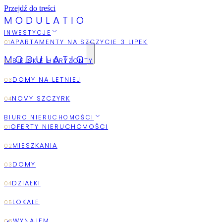
Przejdź do treści
M
O
D
U
L
A
T
I
O
INWESTYCJE
MODULATIO
2026
AUGUST
BIURO NIERUCHOMOŚCI