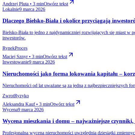
Andrzej Pluta • 3 min
Otwórz tekst
Lokalnie
9 marca 2026
Dlaczego Bielsko-Biała i okolice przyciągają inwesto
Bielsko-Biała to jedno z najdynamiczniej rozwijających się miast w p
inwestorów.
Rynek
Proces
Maciej Sznyr • 3 min
Otwórz tekst
Inwestowanie
9 marca 2026
Nieruchomości jako forma lokowania kapitału – korzy
Nieruchomości od lat uważane są za jedną z najbezpieczniejszych for
Zwrot
Ryzyko
Aleksandra Kauf • 3 min
Otwórz tekst
Wycena
9 marca 2026
Wycena mieszkania i domu – najważniejsze czynniki, 
Profesjonalna wycena nieruchomości uwzględnia dziesiątki zmiennych