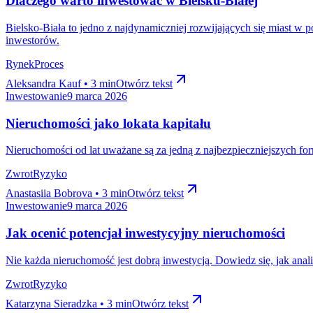
Dlaczego warto inwestować w Bielsku-Białej
Bielsko-Biała to jedno z najdynamiczniej rozwijających się miast w p
inwestorów.
Rynek
Proces
Aleksandra Kauf • 3 min
Otwórz tekst
Inwestowanie
9 marca 2026
Nieruchomości jako lokata kapitału
Nieruchomości od lat uważane są za jedną z najbezpieczniejszych for
Zwrot
Ryzyko
Anastasiia Bobrova • 3 min
Otwórz tekst
Inwestowanie
9 marca 2026
Jak ocenić potencjał inwestycyjny nieruchomości
Nie każda nieruchomość jest dobrą inwestycją. Dowiedz się, jak anal
Zwrot
Ryzyko
Katarzyna Sieradzka • 3 min
Otwórz tekst