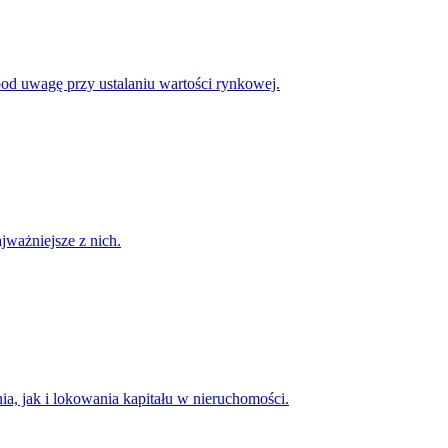
pod uwagę przy ustalaniu wartości rynkowej.
jważniejsze z nich.
a, jak i lokowania kapitału w nieruchomości.