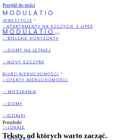
Przejdź do treści
M
O
D
U
L
A
T
I
O
INWESTYCJE
MODULATIO
2026
AUGUST
BIURO NIERUCHOMOŚCI
Poradniki
Teksty, od których warto zacząć.