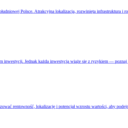
ołudniowej Polsce. Atrakcyjna lokalizacja, rozwinięta infrastruktura i
m inwestycji. Jednak każda inwestycja wiąże się z ryzykiem — poznaj z
izować rentowność, lokalizację i potencjał wzrostu wartości, aby pode