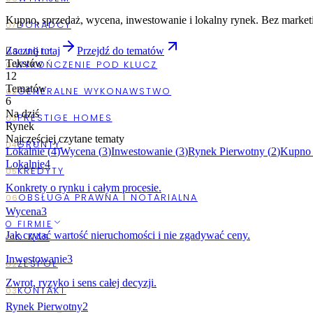
Kupno, sprzedaż, wycena, inwestowanie i lokalny rynek. Bez marketi
Zacznij tutaj
Przejdź do tematów
USŁUGI
Tekstów
12
Tematów
6
Na dziś
Rynek
Najczęściej czytane tematy
Lokalnie
(
4
)
Wycena
(
3
)
Inwestowanie
(
3
)
Rynek Pierwotny
(
2
)
Kupno
Lokalnie
4
Konkrety o rynku i całym procesie.
Wycena
3
O FIRMIE
Jak czytać wartość nieruchomości i nie zgadywać ceny.
Inwestowanie
3
Zwrot, ryzyko i sens całej decyzji.
Rynek Pierwotny
2