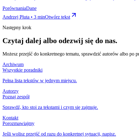
Porównania
Dane
Andrzej Pluta • 3 min
Otwórz tekst
Następny krok
Czytaj dalej albo odezwij się do nas.
Możesz przejść do konkretnego tematu, sprawdzić autorów albo po pros
Archiwum
Wszystkie poradniki
Pełna lista tekstów w jednym miejscu.
Autorzy
Poznaj zespół
Sprawdź, kto stoi za tekstami i czym się zajmuje.
Kontakt
Porozmawiajmy
Jeśli wolisz przejść od razu do konkretnej sytuacji, napisz.