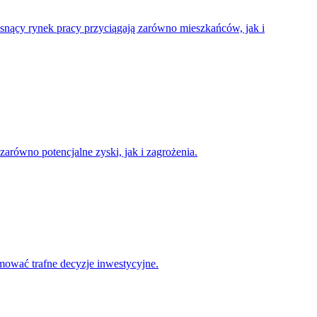
 rosnący rynek pracy przyciągają zarówno mieszkańców, jak i
arówno potencjalne zyski, jak i zagrożenia.
jmować trafne decyzje inwestycyjne.