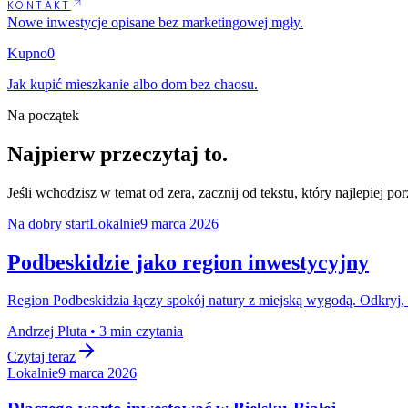
KONTAKT
Nowe inwestycje opisane bez marketingowej mgły.
Kupno
0
Jak kupić mieszkanie albo dom bez chaosu.
Na początek
Najpierw przeczytaj to.
Jeśli wchodzisz w temat od zera, zacznij od tekstu, który najlepiej po
Na dobry start
Lokalnie
9 marca 2026
Podbeskidzie jako region inwestycyjny
Region Podbeskidzia łączy spokój natury z miejską wygodą. Odkryj, 
Andrzej Pluta • 3 min czytania
Czytaj teraz
Lokalnie
9 marca 2026