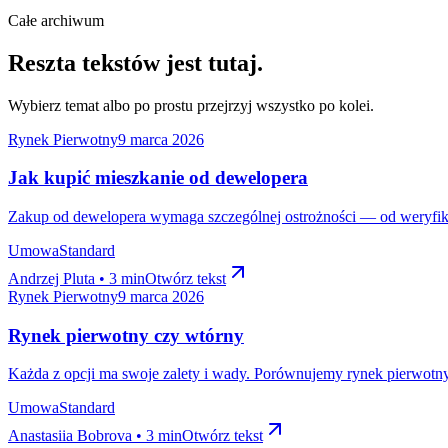
Całe archiwum
Reszta tekstów jest tutaj.
Wybierz temat albo po prostu przejrzyj wszystko po kolei.
Rynek Pierwotny
9 marca 2026
Jak kupić mieszkanie od dewelopera
Zakup od dewelopera wymaga szczególnej ostrożności — od weryfika
Umowa
Standard
Andrzej Pluta • 3 min
Otwórz tekst
Rynek Pierwotny
9 marca 2026
Rynek pierwotny czy wtórny
Każda z opcji ma swoje zalety i wady. Porównujemy rynek pierwotny 
Umowa
Standard
Anastasiia Bobrova • 3 min
Otwórz tekst