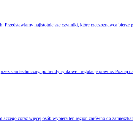
. Przedstawiamy najistotniejsze czynniki, które rzeczoznawca bierze 
rzez stan techniczny, po trendy rynkowe i regulacje prawne. Poznaj na
dlaczego coraz więcej osób wybiera ten region zarówno do zamieszkani