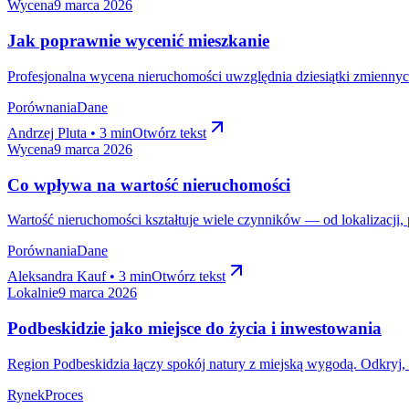
Wycena
9 marca 2026
Jak poprawnie wycenić mieszkanie
Profesjonalna wycena nieruchomości uwzględnia dziesiątki zmiennych
Porównania
Dane
Andrzej Pluta • 3 min
Otwórz tekst
Wycena
9 marca 2026
Co wpływa na wartość nieruchomości
Wartość nieruchomości kształtuje wiele czynników — od lokalizacji, p
Porównania
Dane
Aleksandra Kauf • 3 min
Otwórz tekst
Lokalnie
9 marca 2026
Podbeskidzie jako miejsce do życia i inwestowania
Region Podbeskidzia łączy spokój natury z miejską wygodą. Odkryj, 
Rynek
Proces