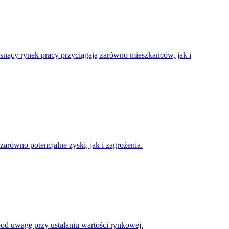
 rosnący rynek pracy przyciągają zarówno mieszkańców, jak i
arówno potencjalne zyski, jak i zagrożenia.
pod uwagę przy ustalaniu wartości rynkowej.