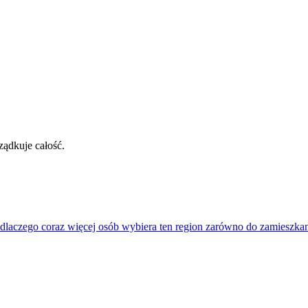
rządkuje całość.
dlaczego coraz więcej osób wybiera ten region zarówno do zamieszkani