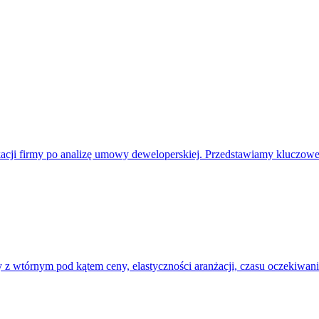
cji firmy po analizę umowy deweloperskiej. Przedstawiamy kluczowe 
z wtórnym pod kątem ceny, elastyczności aranżacji, czasu oczekiwania