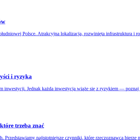
rów
ołudniowej Polsce. Atrakcyjna lokalizacja, rozwinięta infrastruktura i
ści i ryzyka
m inwestycji. Jednak każda inwestycja wiąże się z ryzykiem — poznaj z
które trzeba znać
. Przedstawiamy najistotniejsze czynniki, które rzeczoznawca bierze 