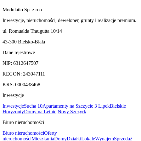
Modulatio Sp. z o.o
Inwestycje, nieruchomości, deweloper, grunty i realizacje premium.
ul. Romualda Traugutta 10/14
43-300 Bielsko-Biała
Dane rejestrowe
NIP:
6312647507
REGON:
243047111
KRS:
0000438468
Inwestycje
Inwestycje
Sucha 10
Apartamenty na Szczycie 3 Lipek
Bielskie
Horyzonty
Domy na Letniej
Novy Szczyrk
Biuro nieruchomości
Biuro nieruchomości
Oferty
nieruchomości
Mieszkania
Domy
Działki
Lokale
Wynajem
Sprzedaż