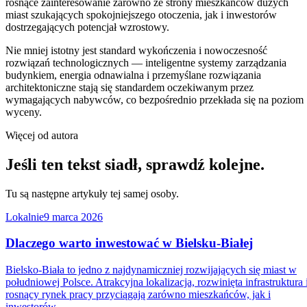
rosnące zainteresowanie zarówno ze strony mieszkańców dużych
miast szukających spokojniejszego otoczenia, jak i inwestorów
dostrzegających potencjał wzrostowy.
Nie mniej istotny jest standard wykończenia i nowoczesność
rozwiązań technologicznych — inteligentne systemy zarządzania
budynkiem, energia odnawialna i przemyślane rozwiązania
architektoniczne stają się standardem oczekiwanym przez
wymagających nabywców, co bezpośrednio przekłada się na poziom
wyceny.
Więcej od autora
Jeśli ten tekst siadł, sprawdź kolejne.
Tu są następne artykuły tej samej osoby.
Lokalnie
9 marca 2026
Dlaczego warto inwestować w Bielsku-Białej
Bielsko-Biała to jedno z najdynamiczniej rozwijających się miast w
południowej Polsce. Atrakcyjna lokalizacja, rozwinięta infrastruktura 
rosnący rynek pracy przyciągają zarówno mieszkańców, jak i
inwestorów.