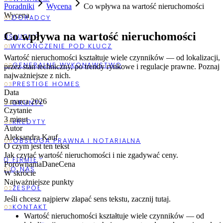
Poradniki
Wycena
Co wpływa na wartość nieruchomości
Wycena
Co wpływa na wartość nieruchomości
USŁUGI
Wartość nieruchomości kształtuje wiele czynników — od lokalizacji,
przez stan techniczny, po trendy rynkowe i regulacje prawne. Poznaj
najważniejsze z nich.
Data
9 marca 2026
Czytanie
3
minut
Autor
Aleksandra Kauf
O czym jest ten tekst
Jak czytać wartość nieruchomości i nie zgadywać ceny.
O FIRMIE
Porównania
Dane
Cena
W skrócie
Najważniejsze punkty
Jeśli chcesz najpierw złapać sens tekstu, zacznij tutaj.
Wartość nieruchomości kształtuje wiele czynników — od