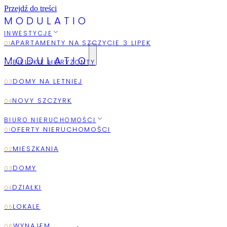
Przejdź do treści
M
O
D
U
L
A
T
I
O
INWESTYCJE
MODULATIO
2026
AUGUST
BIURO NIERUCHOMOŚCI