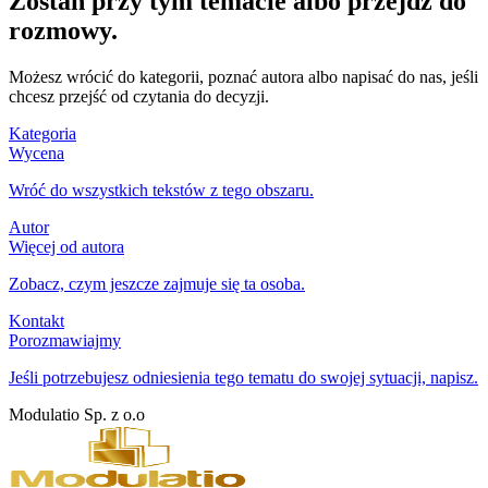
Zostań przy tym temacie albo przejdź do
rozmowy.
Możesz wrócić do kategorii, poznać autora albo napisać do nas, jeśli
chcesz przejść od czytania do decyzji.
Kategoria
Wycena
Wróć do wszystkich tekstów z tego obszaru.
Autor
Więcej od autora
Zobacz, czym jeszcze zajmuje się ta osoba.
Kontakt
Porozmawiajmy
Jeśli potrzebujesz odniesienia tego tematu do swojej sytuacji, napisz.
Modulatio Sp. z o.o