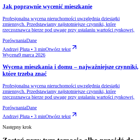
Jak poprawnie wycenić mieszkanie
Profesjonalna wycena nieruchomości uwzględnia dziesiątki
zmiennych. Przedstawiamy najistotniejsze czynniki, które
rzeczoznawca bierze pod uwagę przy ustalaniu wartości rynkowej.
Porównania
Dane
Andrzej Pluta • 3 min
Otwórz tekst
Wycena
9 marca 2026
Wycena mieszkania i domu – najważniejsze czynniki,
które trzeba znać
Profesjonalna wycena nieruchomości uwzględnia dziesiątki
zmiennych. Przedstawiamy najistotniejsze czynniki, które
rzeczoznawca bierze pod uwagę przy ustalaniu wartości rynkowej.
Porównania
Dane
Andrzej Pluta • 3 min
Otwórz tekst
Następny krok