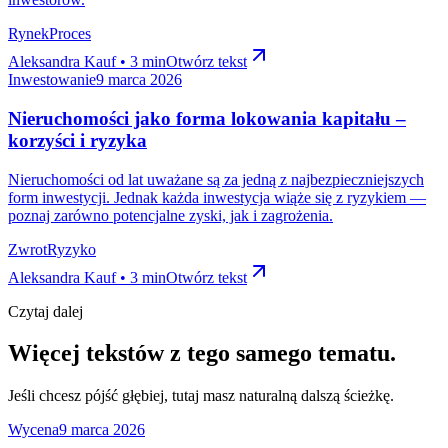
Rynek
Proces
Aleksandra Kauf • 3 min
Otwórz tekst
Inwestowanie
9 marca 2026
Nieruchomości jako forma lokowania kapitału –
korzyści i ryzyka
Nieruchomości od lat uważane są za jedną z najbezpieczniejszych
form inwestycji. Jednak każda inwestycja wiąże się z ryzykiem —
poznaj zarówno potencjalne zyski, jak i zagrożenia.
Zwrot
Ryzyko
Aleksandra Kauf • 3 min
Otwórz tekst
Czytaj dalej
Więcej tekstów z tego samego tematu.
Jeśli chcesz pójść głębiej, tutaj masz naturalną dalszą ścieżkę.
Wycena
9 marca 2026