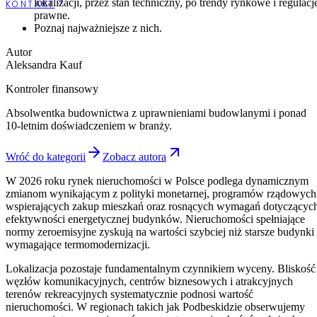
lokalizacji, przez stan techniczny, po trendy rynkowe i regulacj
KONTAKT
prawne.
Poznaj najważniejsze z nich.
Autor
Aleksandra Kauf
Kontroler finansowy
Absolwentka budownictwa z uprawnieniami budowlanymi i ponad
10-letnim doświadczeniem w branży.
Wróć do kategorii
Zobacz autora
W 2026 roku rynek nieruchomości w Polsce podlega dynamicznym
zmianom wynikającym z polityki monetarnej, programów rządowych
wspierających zakup mieszkań oraz rosnących wymagań dotyczącyc
efektywności energetycznej budynków. Nieruchomości spełniające
normy zeroemisyjne zyskują na wartości szybciej niż starsze budynki
wymagające termomodernizacji.
Lokalizacja pozostaje fundamentalnym czynnikiem wyceny. Bliskość
węzłów komunikacyjnych, centrów biznesowych i atrakcyjnych
terenów rekreacyjnych systematycznie podnosi wartość
nieruchomości. W regionach takich jak Podbeskidzie obserwujemy