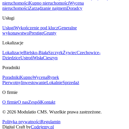
nieruchomości
Kupno nieruchomości
Wycena
nieruchomości
Zarządzanie najmem
Doradcy
Usługi
Usługi
Wykończenie pod klucz
Generalne
wykonawstwo
Prestige
Grunty
Lokalizacje
Lokalizacje
Bielsko-Biała
Szczyrk
Żywiec
Czechowice-
Dziedzice
Ustroń
Wisła
Cieszyn
Poradniki
Poradniki
Kupno
Wycena
Rynek
Pierwotny
Inwestowanie
Lokalnie
Sprzedaż
O firmie
O firmie
O nas
Zespół
Kontakt
©
2026
Modulatio CMS. Wszelkie prawa zastrzeżone.
Polityka prywatności
Regulamin
Digital Craft by
Codejemy.pl