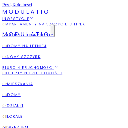
Przejdź do treści
M
O
D
U
L
A
T
I
O
INWESTYCJE
MODULATIO
2026
AUGUST
BIURO NIERUCHOMOŚCI