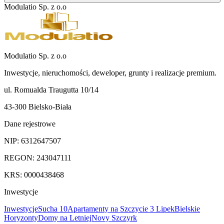
Modulatio Sp. z o.o
Modulatio Sp. z o.o
Inwestycje, nieruchomości, deweloper, grunty i realizacje premium.
ul. Romualda Traugutta 10/14
43-300 Bielsko-Biała
Dane rejestrowe
NIP:
6312647507
REGON:
243047111
KRS:
0000438468
Inwestycje
Inwestycje
Sucha 10
Apartamenty na Szczycie 3 Lipek
Bielskie
Horyzonty
Domy na Letniej
Novy Szczyrk