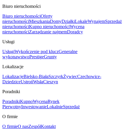
Biuro nieruchomości
Biuro nieruchomości
Oferty
nieruchomości
Mieszkania
Domy
Działki
Lokale
Wynajem
Sprzedaż
nieruchomości
Kupno nieruchomości
Wycena
nieruchomości
Zarządzanie najmem
Doradcy
Usługi
Usługi
Wykończenie pod klucz
Generalne
wykonawstwo
Prestige
Grunty
Lokalizacje
Lokalizacje
Bielsko-Biała
Szczyrk
Żywiec
Czechowice-
Dziedzice
Ustroń
Wisła
Cieszyn
Poradniki
Poradniki
Kupno
Wycena
Rynek
Pierwotny
Inwestowanie
Lokalnie
Sprzedaż
O firmie
O firmie
O nas
Zespół
Kontakt