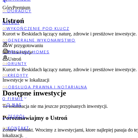
Góry
Premium
Ustroń
USŁUGI
Kurort w Beskidach łączący naturę, zdrowie i prestiżowe inwestycje.
W przygotowaniu
0
Inwestycje
Ustroń
Kurort w Beskidach łączący naturę, zdrowie i prestiżowe inwestycje.
Inwestycje w lokalizacji
Dostępne inwestycje
O FIRMIE
Ta lokalizacja nie ma jeszcze przypisanych inwestycji.
Porozmawiajmy o Ustroń
Zostaw kontakt. Wrocimy z inwestycjami, ktore najlepiej pasuja do te
lokalizacji.