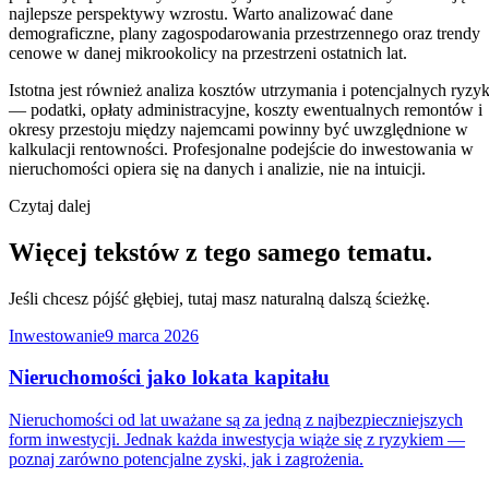
najlepsze perspektywy wzrostu. Warto analizować dane
demograficzne, plany zagospodarowania przestrzennego oraz trendy
cenowe w danej mikrookolicy na przestrzeni ostatnich lat.
Istotna jest również analiza kosztów utrzymania i potencjalnych ryzy
— podatki, opłaty administracyjne, koszty ewentualnych remontów i
okresy przestoju między najemcami powinny być uwzględnione w
kalkulacji rentowności. Profesjonalne podejście do inwestowania w
nieruchomości opiera się na danych i analizie, nie na intuicji.
Czytaj dalej
Więcej tekstów z tego samego tematu.
Jeśli chcesz pójść głębiej, tutaj masz naturalną dalszą ścieżkę.
Inwestowanie
9 marca 2026
Nieruchomości jako lokata kapitału
Nieruchomości od lat uważane są za jedną z najbezpieczniejszych
form inwestycji. Jednak każda inwestycja wiąże się z ryzykiem —
poznaj zarówno potencjalne zyski, jak i zagrożenia.