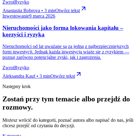
Zwrot
Ryzyko
Anastasiia Bobrova • 3 min
Otwórz tekst
Inwestowanie
9 marca 2026
Nieruchomości jako forma lokowania kapitału –
korzyści i ryzyka
Nieruchomości od lat uważane są za jedną z najbezpieczniejszych
form inwestycji. Jednak każda inwestycja wiąże się z ryzykiem —
poznaj zarówno potencjalne zyski, jak i zagrożenia.
Zwrot
Ryzyko
Aleksandra Kauf • 3 min
Otwórz tekst
Następny krok
Zostań przy tym temacie albo przejdź do
rozmowy.
Możesz wrócić do kategorii, poznać autora albo napisać do nas, jeśli
chcesz przejść od czytania do decyzji.
Kategoria