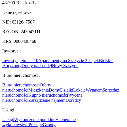
43-300 Bielsko-Biała
Dane rejestrowe
NIP:
6312647507
REGON:
243047111
KRS:
0000438468
Inwestycje
Inwestycje
Sucha 10
Apartamenty na Szczycie 3 Lipek
Bielskie
Horyzonty
Domy na Letniej
Novy Szczyrk
Biuro nieruchomości
Biuro nieruchomości
Oferty
nieruchomości
Mieszkania
Domy
Działki
Lokale
Wynajem
Sprzedaż
nieruchomości
Kupno nieruchomości
Wycena
nieruchomości
Zarządzanie najmem
Doradcy
Usługi
Usługi
Wykończenie pod klucz
Generalne
wykonawstwo
Prestige
Grunty