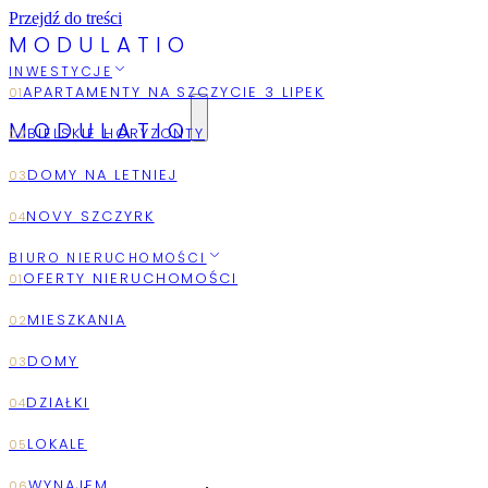
Przejdź do treści
M
O
D
U
L
A
T
I
O
INWESTYCJE
MODULATIO
2026
AUGUST
BIURO NIERUCHOMOŚCI