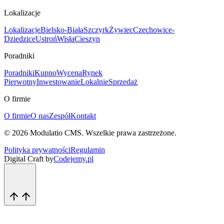
Lokalizacje
Lokalizacje
Bielsko-Biała
Szczyrk
Żywiec
Czechowice-
Dziedzice
Ustroń
Wisła
Cieszyn
Poradniki
Poradniki
Kupno
Wycena
Rynek
Pierwotny
Inwestowanie
Lokalnie
Sprzedaż
O firmie
O firmie
O nas
Zespół
Kontakt
©
2026
Modulatio CMS. Wszelkie prawa zastrzeżone.
Polityka prywatności
Regulamin
Digital Craft by
Codejemy.pl