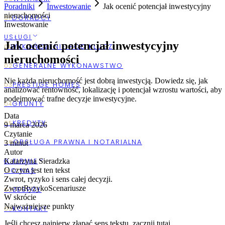
Poradniki
Inwestowanie
Jak ocenić potencjał inwestycyjny
nieruchomości
Inwestowanie
USŁUGI
Jak ocenić potencjał inwestycyjny
nieruchomości
Nie każda nieruchomość jest dobrą inwestycją. Dowiedz się, jak
analizować rentowność, lokalizację i potencjał wzrostu wartości, aby
podejmować trafne decyzje inwestycyjne.
Data
9 marca 2026
Czytanie
3
minut
Autor
Katarzyna Sieradzka
O FIRMIE
O czym jest ten tekst
Zwrot, ryzyko i sens całej decyzji.
Zwrot
Ryzyko
Scenariusze
W skrócie
Najważniejsze punkty
Jeśli chcesz najpierw złapać sens tekstu, zacznij tutaj.