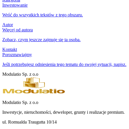
Inwestowanie
Wróć do wszystkich tekstów z tego obszaru.
Autor
Więcej od autora
Zobacz, czym jeszcze zajmuje się ta osoba.
Kontakt
Porozmawiajmy
Jeśli potrzebujesz odniesienia tego tematu do swojej sytuacji, napisz.
Modulatio Sp. z o.o
Modulatio Sp. z o.o
Inwestycje, nieruchomości, deweloper, grunty i realizacje premium.
ul. Romualda Traugutta 10/14