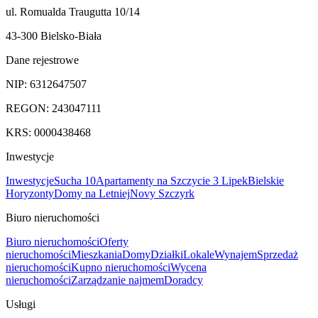
ul. Romualda Traugutta 10/14
43-300 Bielsko-Biała
Dane rejestrowe
NIP:
6312647507
REGON:
243047111
KRS:
0000438468
Inwestycje
Inwestycje
Sucha 10
Apartamenty na Szczycie 3 Lipek
Bielskie
Horyzonty
Domy na Letniej
Novy Szczyrk
Biuro nieruchomości
Biuro nieruchomości
Oferty
nieruchomości
Mieszkania
Domy
Działki
Lokale
Wynajem
Sprzedaż
nieruchomości
Kupno nieruchomości
Wycena
nieruchomości
Zarządzanie najmem
Doradcy
Usługi