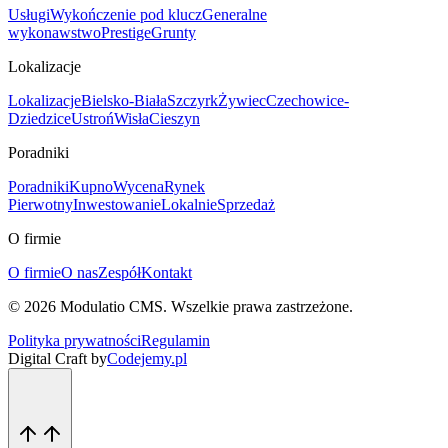
Usługi
Wykończenie pod klucz
Generalne
wykonawstwo
Prestige
Grunty
Lokalizacje
Lokalizacje
Bielsko-Biała
Szczyrk
Żywiec
Czechowice-
Dziedzice
Ustroń
Wisła
Cieszyn
Poradniki
Poradniki
Kupno
Wycena
Rynek
Pierwotny
Inwestowanie
Lokalnie
Sprzedaż
O firmie
O firmie
O nas
Zespół
Kontakt
©
2026
Modulatio CMS. Wszelkie prawa zastrzeżone.
Polityka prywatności
Regulamin
Digital Craft by
Codejemy.pl