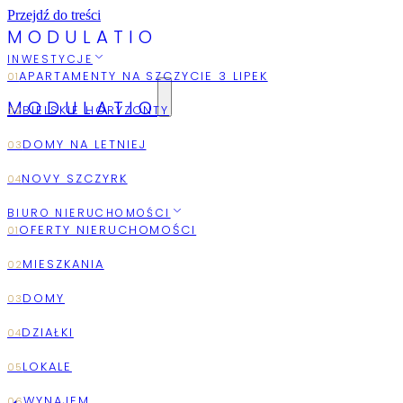
Przejdź do treści
M
O
D
U
L
A
T
I
O
INWESTYCJE
MODULATIO
2026
AUGUST
BIURO NIERUCHOMOŚCI