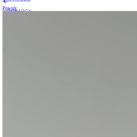
Powrót
USŁUGI
O FIRMIE