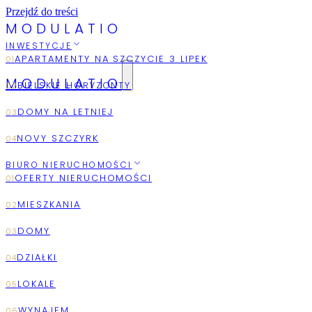
Przejdź do treści
M
O
D
U
L
A
T
I
O
INWESTYCJE
MODULATIO
2026
AUGUST
BIURO NIERUCHOMOŚCI