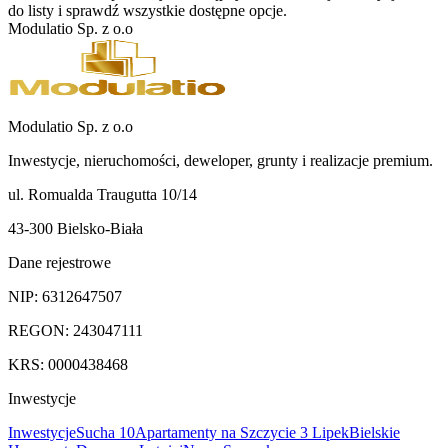
do listy i sprawdź wszystkie dostępne opcje.
Modulatio Sp. z o.o
Modulatio Sp. z o.o
Inwestycje, nieruchomości, deweloper, grunty i realizacje premium.
ul. Romualda Traugutta 10/14
43-300 Bielsko-Biała
Dane rejestrowe
NIP:
6312647507
REGON:
243047111
KRS:
0000438468
Inwestycje
Inwestycje
Sucha 10
Apartamenty na Szczycie 3 Lipek
Bielskie