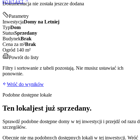
KONTAKT
Dokumentacja nie została jeszcze dodana
Parametry
Inwestycja
Domy na Letniej
Typ
Dom
Status
Sprzedany
Budynek
Brak
Cena za m²
Brak
Ogród 140 m²
Powrót do listy
Filtry i sortowanie z tabeli pozostają. Nie musisz ustawiać ich
ponownie.
Wróć do wyników
Podobne dostępne lokale
Ten lokal
jest już sprzedany.
Sprawdź podobne dostępne
domy
w tej inwestycji i przejdź od razu 
szczegółów.
Obecnie nie ma podobnych dostępnych lokali w tej inwestycji. Wróć