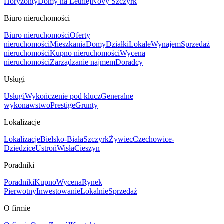
Horyzonty
Domy na Letniej
Novy Szczyrk
Biuro nieruchomości
Biuro nieruchomości
Oferty
nieruchomości
Mieszkania
Domy
Działki
Lokale
Wynajem
Sprzedaż
nieruchomości
Kupno nieruchomości
Wycena
nieruchomości
Zarządzanie najmem
Doradcy
Usługi
Usługi
Wykończenie pod klucz
Generalne
wykonawstwo
Prestige
Grunty
Lokalizacje
Lokalizacje
Bielsko-Biała
Szczyrk
Żywiec
Czechowice-
Dziedzice
Ustroń
Wisła
Cieszyn
Poradniki
Poradniki
Kupno
Wycena
Rynek
Pierwotny
Inwestowanie
Lokalnie
Sprzedaż
O firmie