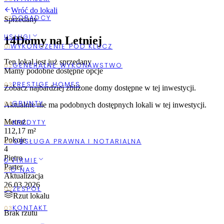
Wróć do lokali
Sprzedany
USŁUGI
14
Domy na Letniej
Ten lokal jest już sprzedany
Mamy podobne dostępne opcje
Zobacz najbardziej zbliżone
domy
dostępne w tej inwestycji.
Aktualnie nie ma podobnych dostępnych lokali w tej inwestycji.
Metraż
112,17 m²
Pokoje
4
Piętro
O FIRMIE
Parter
Aktualizacja
26.03.2026
Rzut lokalu
Brak rzutu