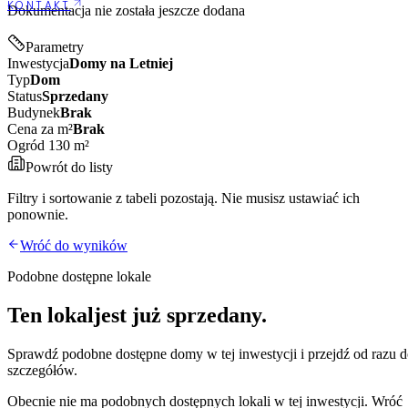
KONTAKT
Dokumentacja nie została jeszcze dodana
Parametry
Inwestycja
Domy na Letniej
Typ
Dom
Status
Sprzedany
Budynek
Brak
Cena za m²
Brak
Ogród 130 m²
Powrót do listy
Filtry i sortowanie z tabeli pozostają. Nie musisz ustawiać ich
ponownie.
Wróć do wyników
Podobne dostępne lokale
Ten lokal
jest już sprzedany.
Sprawdź podobne dostępne
domy
w tej inwestycji i przejdź od razu 
szczegółów.
Obecnie nie ma podobnych dostępnych lokali w tej inwestycji. Wróć