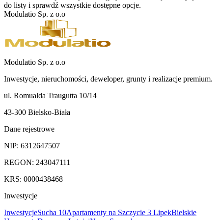
do listy i sprawdź wszystkie dostępne opcje.
Modulatio Sp. z o.o
Modulatio Sp. z o.o
Inwestycje, nieruchomości, deweloper, grunty i realizacje premium.
ul. Romualda Traugutta 10/14
43-300 Bielsko-Biała
Dane rejestrowe
NIP:
6312647507
REGON:
243047111
KRS:
0000438468
Inwestycje
Inwestycje
Sucha 10
Apartamenty na Szczycie 3 Lipek
Bielskie