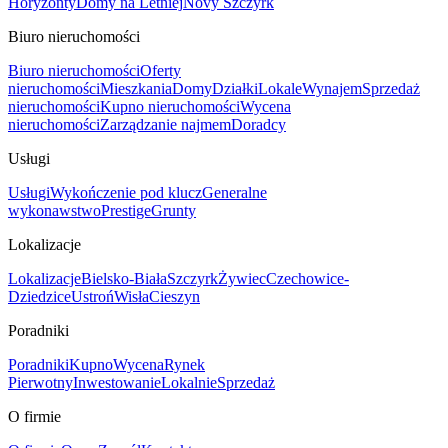
Horyzonty
Domy na Letniej
Novy Szczyrk
Biuro nieruchomości
Biuro nieruchomości
Oferty
nieruchomości
Mieszkania
Domy
Działki
Lokale
Wynajem
Sprzedaż
nieruchomości
Kupno nieruchomości
Wycena
nieruchomości
Zarządzanie najmem
Doradcy
Usługi
Usługi
Wykończenie pod klucz
Generalne
wykonawstwo
Prestige
Grunty
Lokalizacje
Lokalizacje
Bielsko-Biała
Szczyrk
Żywiec
Czechowice-
Dziedzice
Ustroń
Wisła
Cieszyn
Poradniki
Poradniki
Kupno
Wycena
Rynek
Pierwotny
Inwestowanie
Lokalnie
Sprzedaż
O firmie