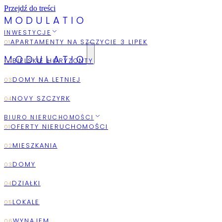
Przejdź do treści
M
O
D
U
L
A
T
I
O
INWESTYCJE
MODULATIO
2026
AUGUST
BIURO NIERUCHOMOŚCI