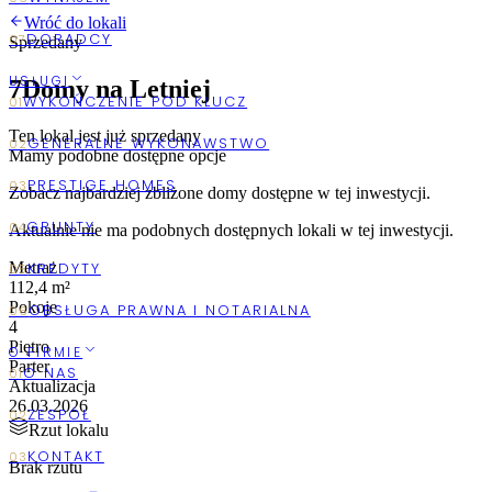
Wróć do lokali
Sprzedany
USŁUGI
7
Domy na Letniej
Ten lokal jest już sprzedany
Mamy podobne dostępne opcje
Zobacz najbardziej zbliżone
domy
dostępne w tej inwestycji.
Aktualnie nie ma podobnych dostępnych lokali w tej inwestycji.
Metraż
112,4 m²
Pokoje
4
Piętro
O FIRMIE
Parter
Aktualizacja
26.03.2026
Rzut lokalu
Brak rzutu