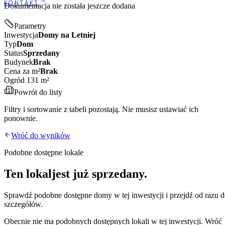
KONTAKT
Dokumentacja nie została jeszcze dodana
Parametry
Inwestycja
Domy na Letniej
Typ
Dom
Status
Sprzedany
Budynek
Brak
Cena za m²
Brak
Ogród 131 m²
Powrót do listy
Filtry i sortowanie z tabeli pozostają. Nie musisz ustawiać ich
ponownie.
Wróć do wyników
Podobne dostępne lokale
Ten lokal
jest już sprzedany.
Sprawdź podobne dostępne
domy
w tej inwestycji i przejdź od razu 
szczegółów.
Obecnie nie ma podobnych dostępnych lokali w tej inwestycji. Wróć