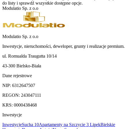
do listy i sprawdź wszystkie dostępne opcje.
Modulatio Sp. z o.o
Modulatio Sp. z o.o
Inwestycje, nieruchomości, deweloper, grunty i realizacje premium.
ul. Romualda Traugutta 10/14
43-300 Bielsko-Biała
Dane rejestrowe
NIP:
6312647507
REGON:
243047111
KRS:
0000438468
Inwestycje
Inwestycje
Sucha 10
Apartamenty na Szczycie 3 Lipek
Bielskie