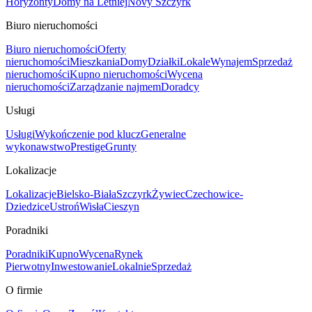
Horyzonty
Domy na Letniej
Novy Szczyrk
Biuro nieruchomości
Biuro nieruchomości
Oferty
nieruchomości
Mieszkania
Domy
Działki
Lokale
Wynajem
Sprzedaż
nieruchomości
Kupno nieruchomości
Wycena
nieruchomości
Zarządzanie najmem
Doradcy
Usługi
Usługi
Wykończenie pod klucz
Generalne
wykonawstwo
Prestige
Grunty
Lokalizacje
Lokalizacje
Bielsko-Biała
Szczyrk
Żywiec
Czechowice-
Dziedzice
Ustroń
Wisła
Cieszyn
Poradniki
Poradniki
Kupno
Wycena
Rynek
Pierwotny
Inwestowanie
Lokalnie
Sprzedaż
O firmie