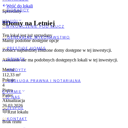
Wróć do lokali
Sprzedany
USŁUGI
8
Domy na Letniej
Ten lokal jest już sprzedany
Mamy podobne dostępne opcje
Zobacz najbardziej zbliżone
domy
dostępne w tej inwestycji.
Aktualnie nie ma podobnych dostępnych lokali w tej inwestycji.
Metraż
112,33 m²
Pokoje
4
Piętro
O FIRMIE
Parter
Aktualizacja
26.03.2026
Rzut lokalu
Brak rzutu