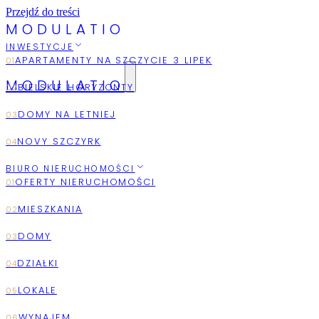
Przejdź do treści
M
O
D
U
L
A
T
I
O
INWESTYCJE
MODULATIO
2026
AUGUST
BIURO NIERUCHOMOŚCI